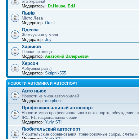
это Украина!
Модераторы:
Dr.House
,
EdJ
Львів
Місто Лева
Модератор:
Orest
Одесса
Жемчужина у моря
Модератор:
Joy
Харьков
Первая столица
Модератор:
Анатолий Валерьевич
Херсон
Арбузный рай :)
Модератор:
Skripnik555
НОВОСТИ АВТОМИРА И АВТОСПОРТ
Авто ньюс
Новости из мира автомобилей
Модератор:
morpheus
Профессиональный автоспорт
Новости мира профессионального автоспорта, обсуждение э
IRC, F1, национальных серий
Модератор:
Yuriy STI
Любительский автоспорт
Любительские соревнования, тренировочные сборы, слеты и
Модератор:
Yuriy STI