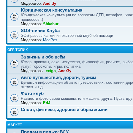
Модератор:
Andr3y
Юридическая консультация
Юридическая консультация по вопросам ДТП, штрафов, бра
процессов :)
Модератор:
Shkabur
SOS-линия Клуба
SOS-рассылка, линия экстренной клубной помощи
Модератор:
MadPes
OFF-ТОПИК
За жизнь и обо всём
Юмор, приколы, секс, искусство, философия, религия, выбор
услуг, гороскопы, игры, политика
Модераторы:
exigo
,
Andr3y
Авто путешествия, дороги, туризм
Делимся информацией об авто путешествиях, состоянии дор
отелях и т.д.
Фото клуб
Размести фото своей машины, или машины друга. Пусть друг
Модератор:
EdJ
Спорт, фитнесс, здоровый образ жизни
МАРКЕТ
Продам в пользу ВСУ