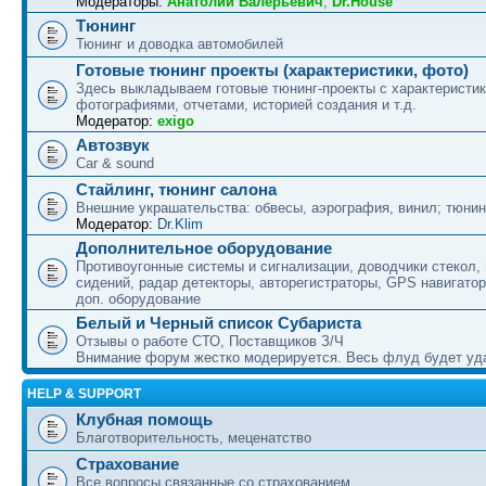
Модераторы:
Анатолий Валерьевич
,
Dr.House
Тюнинг
Тюнинг и доводка автомобилей
Готовые тюнинг проекты (характеристики, фото)
Здесь выкладываем готовые тюнинг-проекты с характеристик
фотографиями, отчетами, историей создания и т.д.
Модератор:
exigo
Автозвук
Car & sound
Стайлинг, тюнинг салона
Внешние украшательства: обвесы, аэрография, винил; тюнин
Модератор:
Dr.Klim
Дополнительное оборудование
Противоугонные системы и сигнализации, доводчики стекол,
сидений, радар детекторы, авторегистраторы, GPS навигатор
доп. оборудование
Белый и Черный список Субариста
Отзывы о работе СТО, Поставщиков З/Ч
Внимание форум жестко модерируется. Весь флуд будет уд
HELP & SUPPORT
Клубная помощь
Благотворительность, меценатство
Страхование
Все вопросы связанные со страхованием