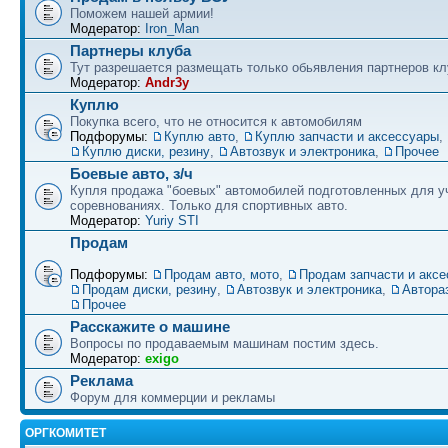
Поможем нашей армии!
Модератор:
Iron_Man
Партнеры клуба
Тут разрешается размещать только обьявления партнеров кл
Модератор:
Andr3y
Куплю
Покупка всего, что не относится к автомобилям
Подфорумы:
Куплю авто
,
Куплю запчасти и аксессуары
,
Куплю диски, резину
,
Автозвук и электроника
,
Прочее
Боевые авто, з/ч
Купля продажа "боевых" автомобилей подготовленных для у
соревнованиях. Только для спортивных авто.
Модератор:
Yuriy STI
Продам
Подфорумы:
Продам авто, мото
,
Продам запчасти и акс
Продам диски, резину
,
Автозвук и электроника
,
Автора
Прочее
Расскажите о машине
Вопросы по продаваемым машинам постим здесь.
Модератор:
exigo
Реклама
Форум для коммерции и рекламы
ОРГКОМИТЕТ