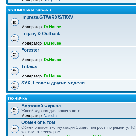
АВТОМОБИЛИ SUBARU
Impreza/GT/WRX/STI/XV
Модератор:
Dr.House
Legacy & Outback
Модератор:
Dr.House
Forester
Модератор:
Dr.House
Tribeca
Модератор:
Dr.House
SVX, Leone и другие модели
ТЕХНИЧКА
Бортовой журнал
Живой журнал для вашего авто
Модератор:
Valodia
Обмен опытом
Обмен опытом эксплуатации Subaru, вопросы по ремонту, ТО
частям, аксессуарам