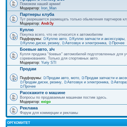
Поможем нашей армии!
Модератор:
Iron_Man
Партнеры клуба
Тут разрешается размещать только обьявления партнеров кл
Модератор:
Andr3y
Куплю
Покупка всего, что не относится к автомобилям
Подфорумы:
Куплю авто
,
Куплю запчасти и аксессуары
,
Куплю диски, резину
,
Автозвук и электроника
,
Прочее
Боевые авто, з/ч
Купля продажа "боевых" автомобилей подготовленных для у
соревнованиях. Только для спортивных авто.
Модератор:
Yuriy STI
Продам
Подфорумы:
Продам авто, мото
,
Продам запчасти и акс
Продам диски, резину
,
Автозвук и электроника
,
Автора
Прочее
Расскажите о машине
Вопросы по продаваемым машинам постим здесь.
Модератор:
exigo
Реклама
Форум для коммерции и рекламы
ОРГКОМИТЕТ