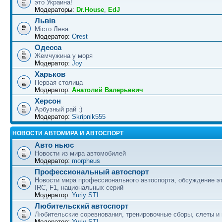
это Украина!
Модераторы:
Dr.House
,
EdJ
Львів
Місто Лева
Модератор:
Orest
Одесса
Жемчужина у моря
Модератор:
Joy
Харьков
Первая столица
Модератор:
Анатолий Валерьевич
Херсон
Арбузный рай :)
Модератор:
Skripnik555
НОВОСТИ АВТОМИРА И АВТОСПОРТ
Авто ньюс
Новости из мира автомобилей
Модератор:
morpheus
Профессиональный автоспорт
Новости мира профессионального автоспорта, обсуждение э
IRC, F1, национальных серий
Модератор:
Yuriy STI
Любительский автоспорт
Любительские соревнования, тренировочные сборы, слеты и
Модератор:
Yuriy STI