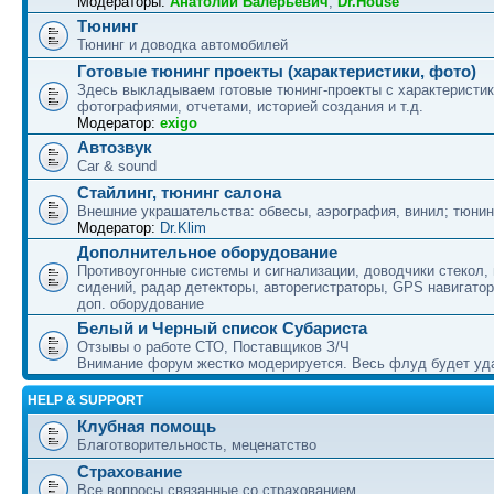
Модераторы:
Анатолий Валерьевич
,
Dr.House
Тюнинг
Тюнинг и доводка автомобилей
Готовые тюнинг проекты (характеристики, фото)
Здесь выкладываем готовые тюнинг-проекты с характеристик
фотографиями, отчетами, историей создания и т.д.
Модератор:
exigo
Автозвук
Car & sound
Стайлинг, тюнинг салона
Внешние украшательства: обвесы, аэрография, винил; тюнин
Модератор:
Dr.Klim
Дополнительное оборудование
Противоугонные системы и сигнализации, доводчики стекол,
сидений, радар детекторы, авторегистраторы, GPS навигатор
доп. оборудование
Белый и Черный список Субариста
Отзывы о работе СТО, Поставщиков З/Ч
Внимание форум жестко модерируется. Весь флуд будет уд
HELP & SUPPORT
Клубная помощь
Благотворительность, меценатство
Страхование
Все вопросы связанные со страхованием