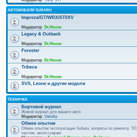
АВТОМОБИЛИ SUBARU
Impreza/GT/WRX/STI/XV
Модератор:
Dr.House
Legacy & Outback
Модератор:
Dr.House
Forester
Модератор:
Dr.House
Tribeca
Модератор:
Dr.House
SVX, Leone и другие модели
ТЕХНИЧКА
Бортовой журнал
Живой журнал для вашего авто
Модератор:
Valodia
Обмен опытом
Обмен опытом эксплуатации Subaru, вопросы по ремонту, ТО
частям, аксессуарам