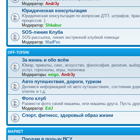
Модератор:
Andr3y
Юридическая консультация
Юридическая консультация по вопросам ДТП, штрафов, бра
процессов :)
Модератор:
Shkabur
SOS-линия Клуба
SOS-рассылка, линия экстренной клубной помощи
Модератор:
MadPes
OFF-ТОПИК
За жизнь и обо всём
Юмор, приколы, секс, искусство, философия, религия, выбор
услуг, гороскопы, игры, политика
Модераторы:
exigo
,
Andr3y
Авто путешествия, дороги, туризм
Делимся информацией об авто путешествиях, состоянии дор
отелях и т.д.
Фото клуб
Размести фото своей машины, или машины друга. Пусть друг
Модератор:
EdJ
Спорт, фитнесс, здоровый образ жизни
МАРКЕТ
Продам в пользу ВСУ