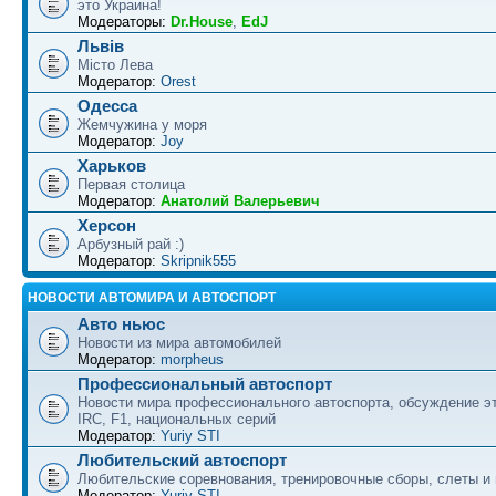
это Украина!
Модераторы:
Dr.House
,
EdJ
Львів
Місто Лева
Модератор:
Orest
Одесса
Жемчужина у моря
Модератор:
Joy
Харьков
Первая столица
Модератор:
Анатолий Валерьевич
Херсон
Арбузный рай :)
Модератор:
Skripnik555
НОВОСТИ АВТОМИРА И АВТОСПОРТ
Авто ньюс
Новости из мира автомобилей
Модератор:
morpheus
Профессиональный автоспорт
Новости мира профессионального автоспорта, обсуждение э
IRC, F1, национальных серий
Модератор:
Yuriy STI
Любительский автоспорт
Любительские соревнования, тренировочные сборы, слеты и
Модератор:
Yuriy STI