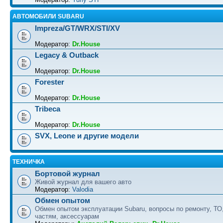
АВТОМОБИЛИ SUBARU
Impreza/GT/WRX/STI/XV
Модератор:
Dr.House
Legacy & Outback
Модератор:
Dr.House
Forester
Модератор:
Dr.House
Tribeca
Модератор:
Dr.House
SVX, Leone и другие модели
ТЕХНИЧКА
Бортовой журнал
Живой журнал для вашего авто
Модератор:
Valodia
Обмен опытом
Обмен опытом эксплуатации Subaru, вопросы по ремонту, ТО
частям, аксессуарам