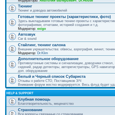
Модераторы:
Анатолий Валерьевич
,
Dr.House
Тюнинг
Тюнинг и доводка автомобилей
Готовые тюнинг проекты (характеристики, фото)
Здесь выкладываем готовые тюнинг-проекты с характеристик
фотографиями, отчетами, историей создания и т.д.
Модератор:
exigo
Автозвук
Car & sound
Стайлинг, тюнинг салона
Внешние украшательства: обвесы, аэрография, винил; тюнин
Модератор:
Dr.Klim
Дополнительное оборудование
Противоугонные системы и сигнализации, доводчики стекол,
сидений, радар детекторы, авторегистраторы, GPS навигатор
доп. оборудование
Белый и Черный список Субариста
Отзывы о работе СТО, Поставщиков З/Ч
Внимание форум жестко модерируется. Весь флуд будет уд
HELP & SUPPORT
Клубная помощь
Благотворительность, меценатство
Страхование
Все вопросы связанные со страхованием