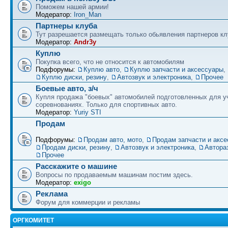
Поможем нашей армии!
Модератор:
Iron_Man
Партнеры клуба
Тут разрешается размещать только обьявления партнеров кл
Модератор:
Andr3y
Куплю
Покупка всего, что не относится к автомобилям
Подфорумы:
Куплю авто
,
Куплю запчасти и аксессуары
,
Куплю диски, резину
,
Автозвук и электроника
,
Прочее
Боевые авто, з/ч
Купля продажа "боевых" автомобилей подготовленных для у
соревнованиях. Только для спортивных авто.
Модератор:
Yuriy STI
Продам
Подфорумы:
Продам авто, мото
,
Продам запчасти и акс
Продам диски, резину
,
Автозвук и электроника
,
Автора
Прочее
Расскажите о машине
Вопросы по продаваемым машинам постим здесь.
Модератор:
exigo
Реклама
Форум для коммерции и рекламы
ОРГКОМИТЕТ