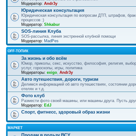
Модератор:
Andr3y
Юридическая консультация
Юридическая консультация по вопросам ДТП, штрафов, бра
процессов :)
Модератор:
Shkabur
SOS-линия Клуба
SOS-рассылка, линия экстренной клубной помощи
Модератор:
MadPes
OFF-ТОПИК
За жизнь и обо всём
Юмор, приколы, секс, искусство, философия, религия, выбор
услуг, гороскопы, игры, политика
Модераторы:
exigo
,
Andr3y
Авто путешествия, дороги, туризм
Делимся информацией об авто путешествиях, состоянии дор
отелях и т.д.
Фото клуб
Размести фото своей машины, или машины друга. Пусть друг
Модератор:
EdJ
Спорт, фитнесс, здоровый образ жизни
МАРКЕТ
Продам в пользу ВСУ