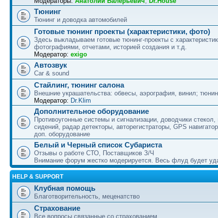
Модераторы:
Анатолий Валерьевич
,
Dr.House
Тюнинг
Тюнинг и доводка автомобилей
Готовые тюнинг проекты (характеристики, фото)
Здесь выкладываем готовые тюнинг-проекты с характеристик
фотографиями, отчетами, историей создания и т.д.
Модератор:
exigo
Автозвук
Car & sound
Стайлинг, тюнинг салона
Внешние украшательства: обвесы, аэрография, винил; тюнин
Модератор:
Dr.Klim
Дополнительное оборудование
Противоугонные системы и сигнализации, доводчики стекол,
сидений, радар детекторы, авторегистраторы, GPS навигатор
доп. оборудование
Белый и Черный список Субариста
Отзывы о работе СТО, Поставщиков З/Ч
Внимание форум жестко модерируется. Весь флуд будет уд
HELP & SUPPORT
Клубная помощь
Благотворительность, меценатство
Страхование
Все вопросы связанные со страхованием