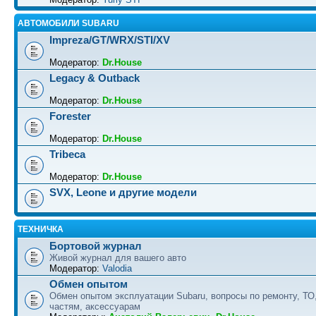
АВТОМОБИЛИ SUBARU
Impreza/GT/WRX/STI/XV
Модератор:
Dr.House
Legacy & Outback
Модератор:
Dr.House
Forester
Модератор:
Dr.House
Tribeca
Модератор:
Dr.House
SVX, Leone и другие модели
ТЕХНИЧКА
Бортовой журнал
Живой журнал для вашего авто
Модератор:
Valodia
Обмен опытом
Обмен опытом эксплуатации Subaru, вопросы по ремонту, ТО
частям, аксессуарам