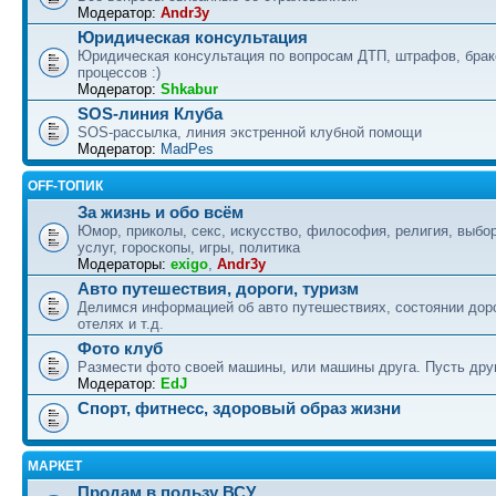
Модератор:
Andr3y
Юридическая консультация
Юридическая консультация по вопросам ДТП, штрафов, бра
процессов :)
Модератор:
Shkabur
SOS-линия Клуба
SOS-рассылка, линия экстренной клубной помощи
Модератор:
MadPes
OFF-ТОПИК
За жизнь и обо всём
Юмор, приколы, секс, искусство, философия, религия, выбор
услуг, гороскопы, игры, политика
Модераторы:
exigo
,
Andr3y
Авто путешествия, дороги, туризм
Делимся информацией об авто путешествиях, состоянии дор
отелях и т.д.
Фото клуб
Размести фото своей машины, или машины друга. Пусть друг
Модератор:
EdJ
Спорт, фитнесс, здоровый образ жизни
МАРКЕТ
Продам в пользу ВСУ