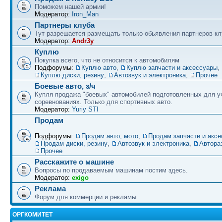
Поможем нашей армии!
Модератор:
Iron_Man
Партнеры клуба
Тут разрешается размещать только обьявления партнеров кл
Модератор:
Andr3y
Куплю
Покупка всего, что не относится к автомобилям
Подфорумы:
Куплю авто
,
Куплю запчасти и аксессуары
,
Куплю диски, резину
,
Автозвук и электроника
,
Прочее
Боевые авто, з/ч
Купля продажа "боевых" автомобилей подготовленных для у
соревнованиях. Только для спортивных авто.
Модератор:
Yuriy STI
Продам
Подфорумы:
Продам авто, мото
,
Продам запчасти и акс
Продам диски, резину
,
Автозвук и электроника
,
Автора
Прочее
Расскажите о машине
Вопросы по продаваемым машинам постим здесь.
Модератор:
exigo
Реклама
Форум для коммерции и рекламы
ОРГКОМИТЕТ