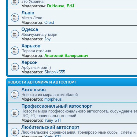
это Украина!
Модераторы:
Dr.House
,
EdJ
Львів
Місто Лева
Модератор:
Orest
Одесса
Жемчужина у моря
Модератор:
Joy
Харьков
Первая столица
Модератор:
Анатолий Валерьевич
Херсон
Арбузный рай :)
Модератор:
Skripnik555
НОВОСТИ АВТОМИРА И АВТОСПОРТ
Авто ньюс
Новости из мира автомобилей
Модератор:
morpheus
Профессиональный автоспорт
Новости мира профессионального автоспорта, обсуждение э
IRC, F1, национальных серий
Модератор:
Yuriy STI
Любительский автоспорт
Любительские соревнования, тренировочные сборы, слеты и
Модератор:
Yuriy STI