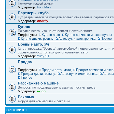
Поможем нашей армии!
Модератор:
Iron_Man
Партнеры клуба
Тут разрешается размещать только обьявления партнеров кл
Модератор:
Andr3y
Куплю
Покупка всего, что не относится к автомобилям
Подфорумы:
Куплю авто
,
Куплю запчасти и аксессуары
,
Куплю диски, резину
,
Автозвук и электроника
,
Прочее
Боевые авто, з/ч
Купля продажа "боевых" автомобилей подготовленных для у
соревнованиях. Только для спортивных авто.
Модератор:
Yuriy STI
Продам
Подфорумы:
Продам авто, мото
,
Продам запчасти и акс
Продам диски, резину
,
Автозвук и электроника
,
Автора
Прочее
Расскажите о машине
Вопросы по продаваемым машинам постим здесь.
Модератор:
exigo
Реклама
Форум для коммерции и рекламы
ОРГКОМИТЕТ