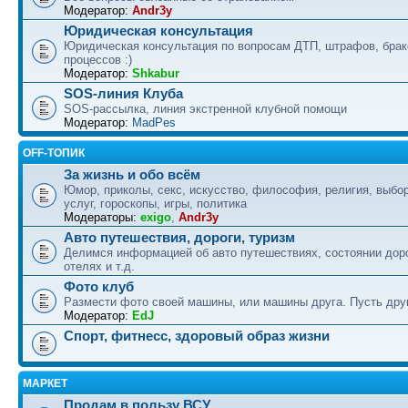
Модератор:
Andr3y
Юридическая консультация
Юридическая консультация по вопросам ДТП, штрафов, бра
процессов :)
Модератор:
Shkabur
SOS-линия Клуба
SOS-рассылка, линия экстренной клубной помощи
Модератор:
MadPes
OFF-ТОПИК
За жизнь и обо всём
Юмор, приколы, секс, искусство, философия, религия, выбор
услуг, гороскопы, игры, политика
Модераторы:
exigo
,
Andr3y
Авто путешествия, дороги, туризм
Делимся информацией об авто путешествиях, состоянии дор
отелях и т.д.
Фото клуб
Размести фото своей машины, или машины друга. Пусть друг
Модератор:
EdJ
Спорт, фитнесс, здоровый образ жизни
МАРКЕТ
Продам в пользу ВСУ