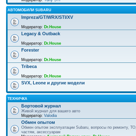
АВТОМОБИЛИ SUBARU
Impreza/GT/WRX/STI/XV
Модератор:
Dr.House
Legacy & Outback
Модератор:
Dr.House
Forester
Модератор:
Dr.House
Tribeca
Модератор:
Dr.House
SVX, Leone и другие модели
ТЕХНИЧКА
Бортовой журнал
Живой журнал для вашего авто
Модератор:
Valodia
Обмен опытом
Обмен опытом эксплуатации Subaru, вопросы по ремонту, ТО
частям, аксессуарам