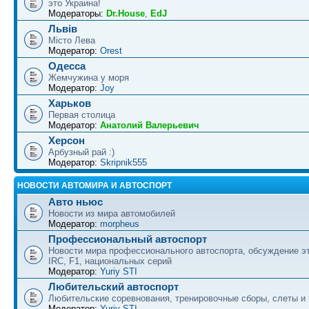
это Украина!
Модераторы:
Dr.House
,
EdJ
Львів
Місто Лева
Модератор:
Orest
Одесса
Жемчужина у моря
Модератор:
Joy
Харьков
Первая столица
Модератор:
Анатолий Валерьевич
Херсон
Арбузный рай :)
Модератор:
Skripnik555
НОВОСТИ АВТОМИРА И АВТОСПОРТ
Авто ньюс
Новости из мира автомобилей
Модератор:
morpheus
Профессиональный автоспорт
Новости мира профессионального автоспорта, обсуждение э
IRC, F1, национальных серий
Модератор:
Yuriy STI
Любительский автоспорт
Любительские соревнования, тренировочные сборы, слеты и
Модератор:
Yuriy STI