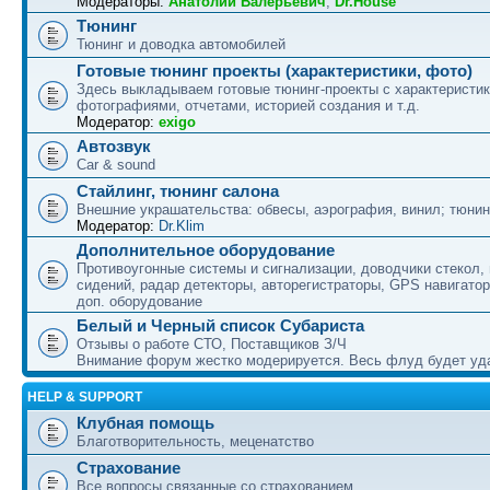
Модераторы:
Анатолий Валерьевич
,
Dr.House
Тюнинг
Тюнинг и доводка автомобилей
Готовые тюнинг проекты (характеристики, фото)
Здесь выкладываем готовые тюнинг-проекты с характеристик
фотографиями, отчетами, историей создания и т.д.
Модератор:
exigo
Автозвук
Car & sound
Стайлинг, тюнинг салона
Внешние украшательства: обвесы, аэрография, винил; тюнин
Модератор:
Dr.Klim
Дополнительное оборудование
Противоугонные системы и сигнализации, доводчики стекол,
сидений, радар детекторы, авторегистраторы, GPS навигатор
доп. оборудование
Белый и Черный список Субариста
Отзывы о работе СТО, Поставщиков З/Ч
Внимание форум жестко модерируется. Весь флуд будет уд
HELP & SUPPORT
Клубная помощь
Благотворительность, меценатство
Страхование
Все вопросы связанные со страхованием