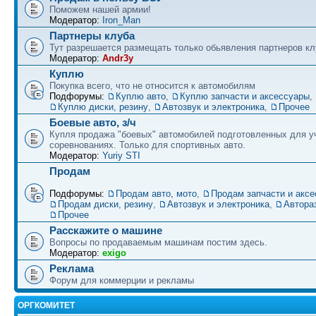
Поможем нашей армии!
Модератор:
Iron_Man
Партнеры клуба
Тут разрешается размещать только обьявления партнеров кл
Модератор:
Andr3y
Куплю
Покупка всего, что не относится к автомобилям
Подфорумы:
Куплю авто
,
Куплю запчасти и аксессуары
,
Куплю диски, резину
,
Автозвук и электроника
,
Прочее
Боевые авто, з/ч
Купля продажа "боевых" автомобилей подготовленных для у
соревнованиях. Только для спортивных авто.
Модератор:
Yuriy STI
Продам
Подфорумы:
Продам авто, мото
,
Продам запчасти и акс
Продам диски, резину
,
Автозвук и электроника
,
Автора
Прочее
Расскажите о машине
Вопросы по продаваемым машинам постим здесь.
Модератор:
exigo
Реклама
Форум для коммерции и рекламы
ОРГКОМИТЕТ