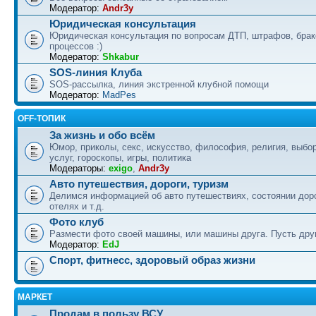
Модератор:
Andr3y
Юридическая консультация
Юридическая консультация по вопросам ДТП, штрафов, бра
процессов :)
Модератор:
Shkabur
SOS-линия Клуба
SOS-рассылка, линия экстренной клубной помощи
Модератор:
MadPes
OFF-ТОПИК
За жизнь и обо всём
Юмор, приколы, секс, искусство, философия, религия, выбор
услуг, гороскопы, игры, политика
Модераторы:
exigo
,
Andr3y
Авто путешествия, дороги, туризм
Делимся информацией об авто путешествиях, состоянии дор
отелях и т.д.
Фото клуб
Размести фото своей машины, или машины друга. Пусть друг
Модератор:
EdJ
Спорт, фитнесс, здоровый образ жизни
МАРКЕТ
Продам в пользу ВСУ