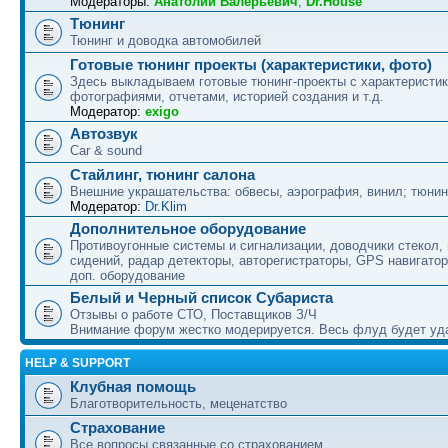
Модераторы:
Анатолий Валерьевич
,
Dr.House
Тюнинг
Тюнинг и доводка автомобилей
Готовые тюнинг проекты (характеристики, фото)
Здесь выкладываем готовые тюнинг-проекты с характеристик
фотографиями, отчетами, историей создания и т.д.
Модератор:
exigo
Автозвук
Car & sound
Стайлинг, тюнинг салона
Внешние украшательства: обвесы, аэрография, винил; тюнин
Модератор:
Dr.Klim
Дополнительное оборудование
Противоугонные системы и сигнализации, доводчики стекол,
сидений, радар детекторы, авторегистраторы, GPS навигатор
доп. оборудование
Белый и Черный список Субариста
Отзывы о работе СТО, Поставщиков З/Ч
Внимание форум жестко модерируется. Весь флуд будет уд
HELP & SUPPORT
Клубная помощь
Благотворительность, меценатство
Страхование
Все вопросы связанные со страхованием