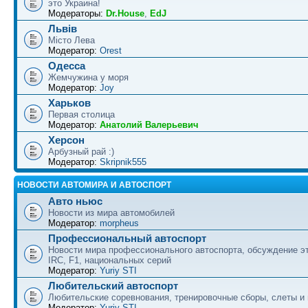
это Украина!
Модераторы:
Dr.House
,
EdJ
Львів
Місто Лева
Модератор:
Orest
Одесса
Жемчужина у моря
Модератор:
Joy
Харьков
Первая столица
Модератор:
Анатолий Валерьевич
Херсон
Арбузный рай :)
Модератор:
Skripnik555
НОВОСТИ АВТОМИРА И АВТОСПОРТ
Авто ньюс
Новости из мира автомобилей
Модератор:
morpheus
Профессиональный автоспорт
Новости мира профессионального автоспорта, обсуждение э
IRC, F1, национальных серий
Модератор:
Yuriy STI
Любительский автоспорт
Любительские соревнования, тренировочные сборы, слеты и
Модератор:
Yuriy STI