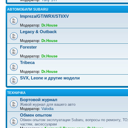
АВТОМОБИЛИ SUBARU
Impreza/GT/WRX/STI/XV
Модератор:
Dr.House
Legacy & Outback
Модератор:
Dr.House
Forester
Модератор:
Dr.House
Tribeca
Модератор:
Dr.House
SVX, Leone и другие модели
ТЕХНИЧКА
Бортовой журнал
Живой журнал для вашего авто
Модератор:
Valodia
Обмен опытом
Обмен опытом эксплуатации Subaru, вопросы по ремонту, ТО
частям, аксессуарам