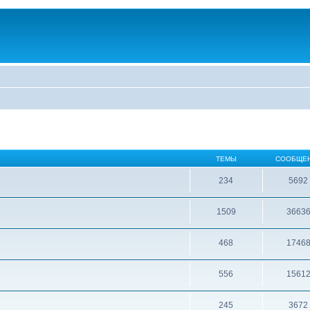
ТЕМЫ
СООБЩЕ
234
5692
1509
3663
468
1746
556
1561
245
3672