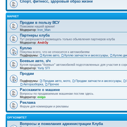
Спорт, фитнесс, здоровый образ жизни
МАРКЕТ
Продам в пользу ВСУ
Поможем нашей армии!
Модератор:
Iron_Man
Партнеры клуба
Тут разрешается размещать только обьявления партнеров клуба
Модератор:
Andr3y
Куплю
Покупка всего, что не относится к автомобилям
Подфорумы:
Куплю авто
,
Куплю запчасти и аксессуары
,
Куплю ди
Боевые авто, з/ч
Купля продажа "боевых" автомобилей подготовленных для участия в сор
Модератор:
Yuriy STI
Продам
Подфорумы:
Продам авто, мото
,
Продам запчасти и аксессуары
,
Авторазборка
,
Прочее
Расскажите о машине
Вопросы по продаваемым машинам постим здесь.
Модератор:
exigo
Реклама
Форум для коммерции и рекламы
ОРГКОМИТЕТ
Вопросы и пожелания администрации Клуба