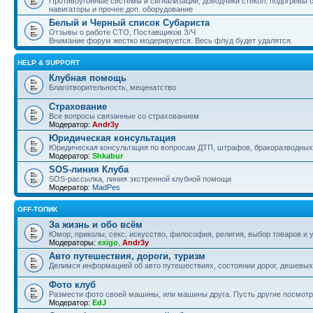
Противоугонные системы и сигнализации, доводчики стекол, подогревы 
навигаторы и прочее доп. оборудование
Белый и Черный список Субариста
Отзывы о работе СТО, Поставщиков З/Ч
Внимание форум жестко модерируется. Весь флуд будет удалятся.
HELP & SUPPORT
Клубная помощь
Благотворительность, меценатство
Страхование
Все вопросы связанные со страхованием
Модератор:
Andr3y
Юридическая консультация
Юридическая консультация по вопросам ДТП, штрафов, бракоразводных 
Модератор:
Shkabur
SOS-линия Клуба
SOS-рассылка, линия экстренной клубной помощи
Модератор:
MadPes
OFF-ТОПИК
За жизнь и обо всём
Юмор, приколы, секс, искусство, философия, религия, выбор товаров и у
Модераторы:
exigo
,
Andr3y
Авто путешествия, дороги, туризм
Делимся информацией об авто путешествиях, состоянии дорог, дешевых о
Фото клуб
Размести фото своей машины, или машины друга. Пусть другие посмотр
Модератор:
EdJ