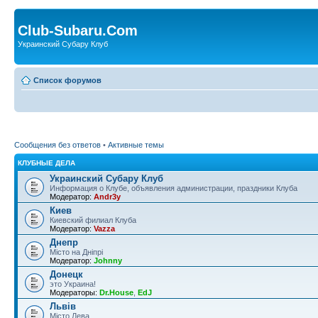
Club-Subaru.Com
Украинский Субару Клуб
Список форумов
Сообщения без ответов
•
Активные темы
КЛУБНЫЕ ДЕЛА
Украинский Субару Клуб
Информация о Клубе, объявления администрации, праздники Клуба
Модератор:
Andr3y
Киев
Киевский филиал Клуба
Модератор:
Vazza
Днепр
Місто на Дніпрі
Модератор:
Johnny
Донецк
это Украина!
Модераторы:
Dr.House
,
EdJ
Львів
Місто Лева