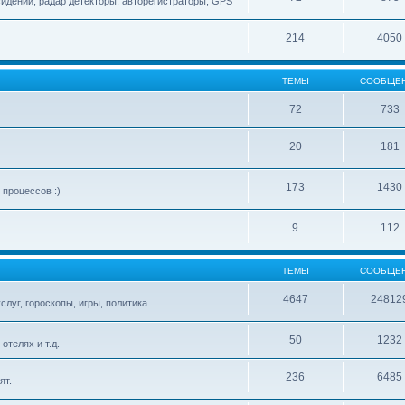
сидений, радар детекторы, авторегистраторы, GPS
214
4050
ТЕМЫ
СООБЩЕ
72
733
20
181
173
1430
процессов :)
9
112
ТЕМЫ
СООБЩЕ
4647
24812
слуг, гороскопы, игры, политика
50
1232
телях и т.д.
236
6485
ят.