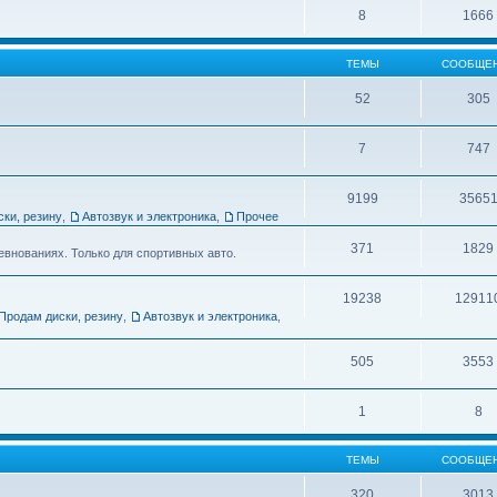
8
1666
ТЕМЫ
СООБЩЕ
52
305
7
747
9199
3565
ски, резину
,
Автозвук и электроника
,
Прочее
371
1829
евнованиях. Только для спортивных авто.
19238
12911
Продам диски, резину
,
Автозвук и электроника
,
505
3553
1
8
ТЕМЫ
СООБЩЕ
320
3013