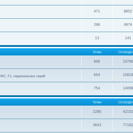
471
8852
296
4974
13
141
ТЕМЫ
СООБЩЕ
606
1079
654
1081
IRC, F1, национальных серий
754
1409
ТЕМЫ
СООБЩЕ
2280
4215
3643
7716