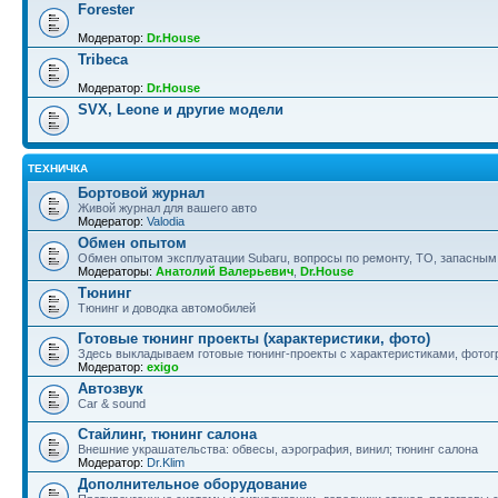
Forester
Модератор:
Dr.House
Tribeca
Модератор:
Dr.House
SVX, Leone и другие модели
ТЕХНИЧКА
Бортовой журнал
Живой журнал для вашего авто
Модератор:
Valodia
Обмен опытом
Обмен опытом эксплуатации Subaru, вопросы по ремонту, ТО, запасным
Модераторы:
Анатолий Валерьевич
,
Dr.House
Тюнинг
Тюнинг и доводка автомобилей
Готовые тюнинг проекты (характеристики, фото)
Здесь выкладываем готовые тюнинг-проекты с характеристиками, фотогр
Модератор:
exigo
Автозвук
Car & sound
Стайлинг, тюнинг салона
Внешние украшательства: обвесы, аэрография, винил; тюнинг салона
Модератор:
Dr.Klim
Дополнительное оборудование