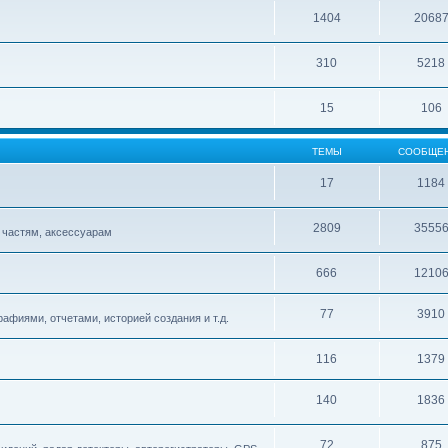
1404
2068
310
5218
15
106
ТЕМЫ
СООБЩЕ
17
1184
2809
3555
 частям, аксессуарам
666
1210
77
3910
афиями, отчетами, историей создания и т.д.
116
1379
140
1836
72
875