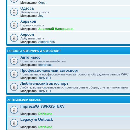
Модератор:
Orest
Одесса
Жемчужина у моря
Модератор:
Joy
Харьков
Первая столица
Модератор:
Анатолий Валерьевич
Херсон
Арбузный рай :)
Модератор:
Skripnik555
НОВОСТИ АВТОМИРА И АВТОСПОРТ
Авто ньюс
Новости из мира автомобилей
Модератор:
morpheus
Профессиональный автоспорт
Новости мира профессионального автоспорта, обсуждение этапов WRC, 
Модератор:
Yuriy STI
Любительский автоспорт
Любительские соревнования, тренировочные сборы, слеты и покатушки
Модератор:
Yuriy STI
АВТОМОБИЛИ SUBARU
Impreza/GT/WRX/STI/XV
Модератор:
Dr.House
Legacy & Outback
Модератор:
Dr.House