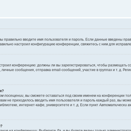
вы правильно вводите имя пользователя и пароль. Если данные введены прав
равильно настроил конфигурацию конференции, свяжитесь с ним для исправле
 настроил конференцию: должны ли вы зарегистрироваться, чтобы размещать 
чные сообщения, отправка email-сообщений, участие в группах и т. д. Регис
я?
ом посещении
, вы сможете оставаться под своим именем на конференции тол
ы вам не приходилось вводить имя пользователя и пароль каждый раз, вы мож
блиотеке, интернет-кафе, университете и т. д. Если пункт
Автоматически вх
й?
ание на конференции
. Выберите
Да
, и вы будете видны только администрат