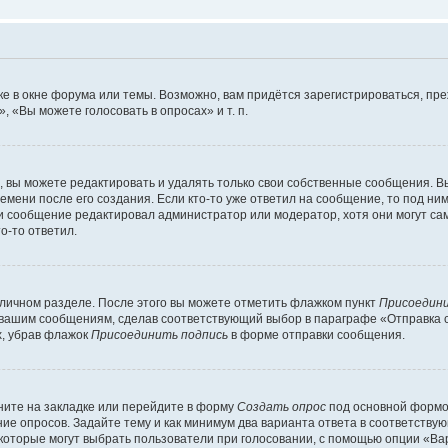
е в окне форума или темы. Возможно, вам придётся зарегистрироваться, пр
 «Вы можете голосовать в опросах» и т. п.
вы можете редактировать и удалять только свои собственные сообщения. В
емени после его создания. Если кто-то уже ответил на сообщение, то под ни
сли сообщение редактировал администратор или модератор, хотя они могут са
о-то ответил.
 личном разделе. После этого вы можете отметить флажком пункт
Присоедини
 вашим сообщениям, сделав соответствующий выбор в параграфе «Отправка 
х, убрав флажок
Присоединить подпись
в форме отправки сообщения.
ите на закладке или перейдите в форму
Создать опрос
под основной формой
ние опросов. Задайте тему и как минимум два варианта ответа в соответству
 которые могут выбрать пользователи при голосовании, с помощью опции «Вар