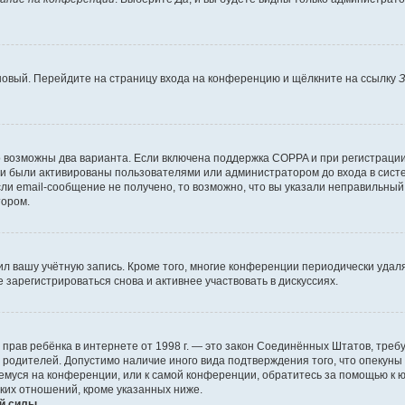
 новый. Перейдите на страницу входа на конференцию и щёлкните на ссылку
З
о возможны два варианта. Если включена поддержка COPPA и при регистрации 
и были активированы пользователями или администратором до входа в систе
и email-сообщение не получено, то возможно, что вы указали неправильный 
тором.
ил вашу учётную запись. Кроме того, многие конференции периодически уда
зарегистрироваться снова и активнее участвовать в дискуссиях.
тных прав ребёнка в интернете от 1998 г. — это закон Соединённых Штатов, т
е родителей. Допустимо наличие иного вида подтверждения того, что опек
ющемуся на конференции, или к самой конференции, обратитесь за помощью к 
ких отношений, кроме указанных ниже.
й силы.