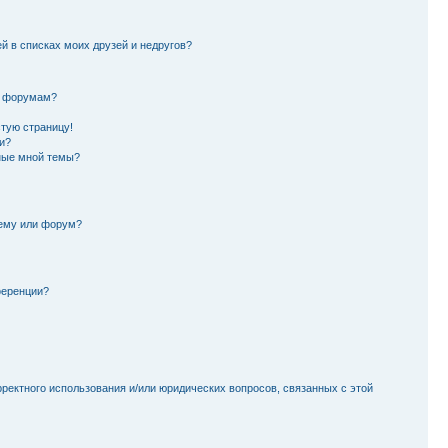
й в списках моих друзей и недругов?
и форумам?
стую страницу!
и?
ные мной темы?
тему или форум?
ференции?
рректного использования и/или юридических вопросов, связанных с этой