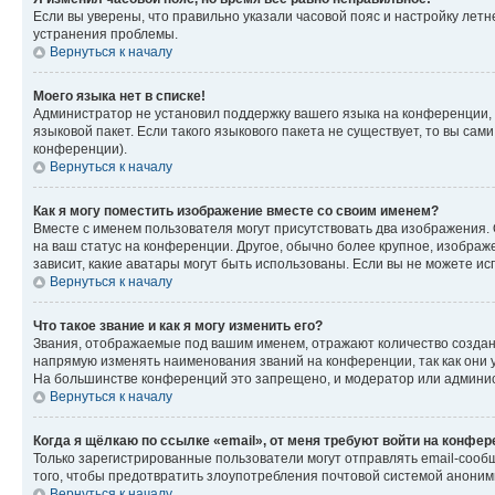
Если вы уверены, что правильно указали часовой пояс и настройку лет
устранения проблемы.
Вернуться к началу
Моего языка нет в списке!
Администратор не установил поддержку вашего языка на конференции, 
языковой пакет. Если такого языкового пакета не существует, то вы с
конференции).
Вернуться к началу
Как я могу поместить изображение вместе со своим именем?
Вместе с именем пользователя могут присутствовать два изображения. О
на ваш статус на конференции. Другое, обычно более крупное, изображе
зависит, какие аватары могут быть использованы. Если вы не можете 
Вернуться к началу
Что такое звание и как я могу изменить его?
Звания, отображаемые под вашим именем, отражают количество созда
напрямую изменять наименования званий на конференции, так как они 
На большинстве конференций это запрещено, и модератор или админис
Вернуться к началу
Когда я щёлкаю по ссылке «email», от меня требуют войти на конфе
Только зарегистрированные пользователи могут отправлять email-сооб
того, чтобы предотвратить злоупотребления почтовой системой анони
Вернуться к началу