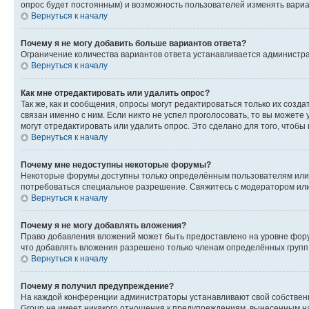
опрос будет постоянным) и возможность пользователей изменять вариан
Вернуться к началу
Почему я не могу добавить больше вариантов ответа?
Ограничение количества вариантов ответа устанавливается администр
Вернуться к началу
Как мне отредактировать или удалить опрос?
Так же, как и сообщения, опросы могут редактироваться только их соз
связан именно с ним. Если никто не успел проголосовать, то вы можете
могут отредактировать или удалить опрос. Это сделано для того, чтобы
Вернуться к началу
Почему мне недоступны некоторые форумы?
Некоторые форумы доступны только определённым пользователям или г
потребоваться специальное разрешение. Свяжитесь с модератором ил
Вернуться к началу
Почему я не могу добавлять вложения?
Право добавления вложений может быть предоставлено на уровне фору
что добавлять вложения разрешено только членам определённых групп.
Вернуться к началу
Почему я получил предупреждение?
На каждой конференции администраторы устанавливают свой собственн
Group не имеет никакого отношения к предупреждениям, вынесенным на