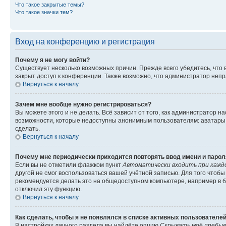
Что такое закрытые темы?
Что такое значки тем?
Вход на конференцию и регистрация
Почему я не могу войти?
Существует несколько возможных причин. Прежде всего убедитесь, что 
закрыт доступ к конференции. Также возможно, что администратор неп
Вернуться к началу
Зачем мне вообще нужно регистрироваться?
Вы можете этого и не делать. Всё зависит от того, как администратор
возможности, которые недоступны анонимным пользователям: аватары, ли
сделать.
Вернуться к началу
Почему мне периодически приходится повторять ввод имени и парол
Если вы не отметили флажком пункт
Автоматически входить при кажд
другой не смог воспользоваться вашей учётной записью. Для того чтоб
рекомендуется делать это на общедоступном компьютере, например в би
отключил эту функцию.
Вернуться к началу
Как сделать, чтобы я не появлялся в списке активных пользователе
В настройках личного раздела вы найдёте опцию
Скрывать моё пребыв