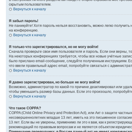
скрытым пользователем.
Вернуться к началу
Я забыл пароль!
Не паникуйте! Хотя пароль нельзя восстановить, можно легко получить
на конференцию.
Вернуться к началу
Я только что зарегистрировался, но не могу войти!
Сначала проверьте свои имя пользователя и пароль. Если они верны, т
На некоторых конференциях требуется, чтобы все новые учётные запис
было прислано email-сообщение, следуйте полученным инструкциям. Есл
что ввели правильный адрес email, попробуйте связаться с администра
Вернуться к началу
Я давно зарегистрирован, но больше не могу войти!
Возможно, администратор по какой-то причине деактивировал или удал
чтобы уменьшить размер базы данных. Если это произошло, попробуйте 
Вернуться к началу
Что такое COPPA?
COPPA (Child Online Privacy and Protection Act), или Акт о защите час
несовершеннолетних младше 13 лет, иметь на это письменное согласи
13 лет. Если вы не уверены, применимо ли это к вам, как к регистриру
рекомендаций по правовым вопросам и не является объектом юридичес
Примечание переводчика: в России данный акт не имеет юридическо