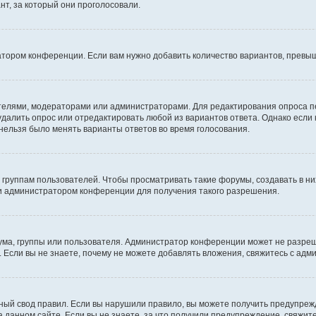
т, за который они проголосовали.
атором конференции. Если вам нужно добавить количество вариантов, превы
дателями, модераторами или администраторами. Для редактирования опроса п
 удалить опрос или отредактировать любой из вариантов ответа. Однако если
 нельзя было менять варианты ответов во время голосования.
руппам пользователей. Чтобы просматривать такие форумы, создавать в них
и администратором конференции для получения такого разрешения.
ма, группы или пользователя. Администратор конференции может не разре
 Если вы не знаете, почему не можете добавлять вложения, свяжитесь с ад
ый свод правил. Если вы нарушили правило, вы можете получить предупреж
 данном сайте. Если вы не знаете, за что получили предупреждение, свяжи