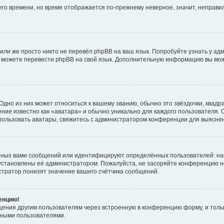
него времени, но время отображается по-прежнему неверное, значит, неправ
или же просто никто не перевёл phpBB на ваш язык. Попробуйте узнать у ад
ами можете перевести phpBB на свой язык. Дополнительную информацию вы мо
дно из них может относиться к вашему званию, обычно это звёздочки, квадр
ние известно как «аватара» и обычно уникально для каждого пользователя. О
использовать аватары, свяжитесь с администратором конференции для выясне
нных вами сообщений или идентифицируют определённых пользователей: на
установлены её администратором. Пожалуйста, не засоряйте конференцию н
тратор понизят значение вашего счётчика сообщений.
ренцию!
щения другим пользователям через встроенную в конференцию форму, и толь
мными пользователями.